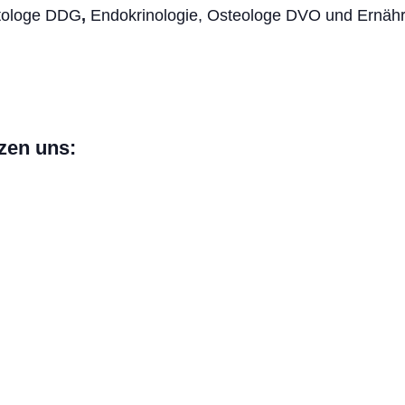
etologe DDG
,
Endokrinologie, Osteologe DVO und Ernäh
tzen uns: