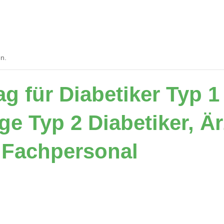
& Partner
Mitgliedschaft
Palliativ-Team
en.
egion
ag für Diabetiker Typ 
ige Typ 2 Diabetiker, Ä
s Fachpersonal