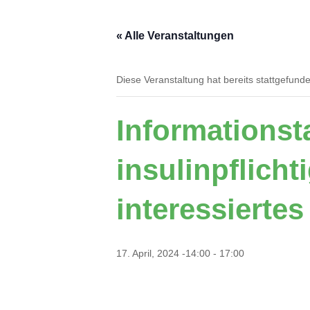
Aktuelles
Über uns
Ärzte 
« Alle Veranstaltungen
Diese Veranstaltung hat bereits stattgefund
Förderverein
Terminpool
Die R
Informationst
insulinpflicht
interessierte
17. April, 2024 -14:00
-
17:00