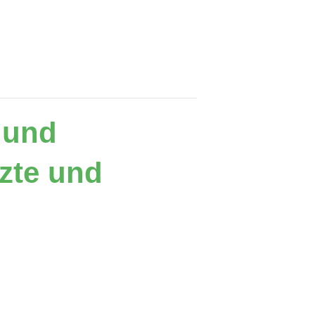


1 und
rzte und