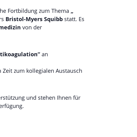
che Fortbildung zum Thema
„
ers
Bristol-Myers Squibb
statt. Es
smedizin
von der
tikoagulation“
an
 Zeit zum kollegialen Austausch
erstützung und stehen Ihnen für
erfügung.