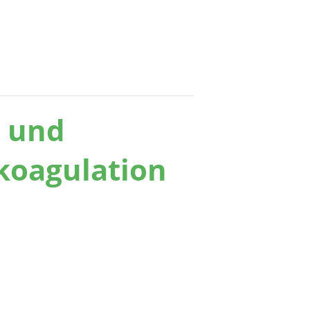


e und
ikoagulation