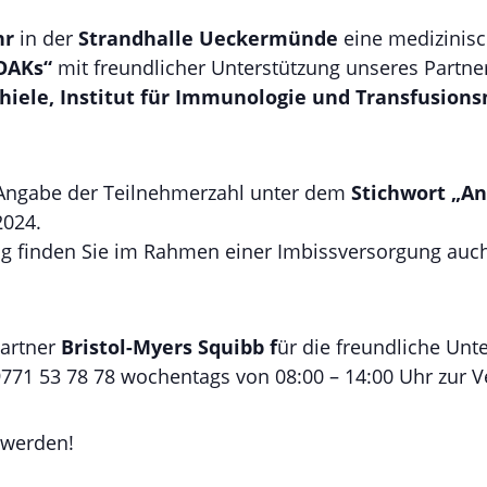
hr
in der
Strandhalle Ueckermünde
eine medizinis
DOAKs“
mit freundlicher Unterstützung unseres Partn
Thiele, Institut für Immunologie und Transfusion
Angabe der Teilnehmerzahl unter dem
Stichwort „An
2024.
ng finden Sie im Rahmen einer Imbissversorgung auch
artner
Bristol-Myers Squibb f
ür die freundliche Unt
71 53 78 78 wochentags von 08:00 – 14:00 Uhr zur V
t werden!